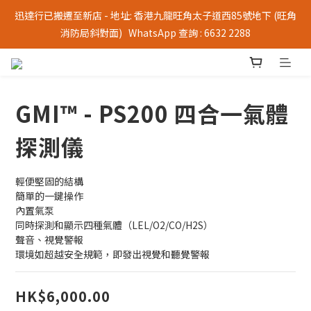
迅達行已搬遷至新店 - 地址: 香港九龍旺角太子道西85號地下 (旺角
消防局斜對面)   WhatsApp 查詢 : 6632 2288
GMI™ - PS200 四合一氣體
探測儀
輕便堅固的結構
簡單的一鍵操作
內置氣泵
同時探測和顯示四種氣體（LEL/O2/CO/H2S）
聲音、視覺警報
環境如超越安全規範，即發出視覺和聽覺警報
HK$6,000.00