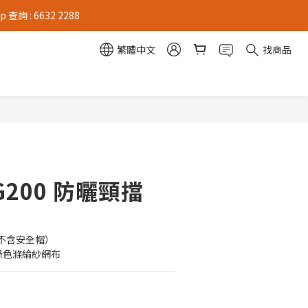
 : 6632 2288
繁體中文
找商品
- G200 防曬頸擋
（不含安全帽）
及綠色滌綸紗網布