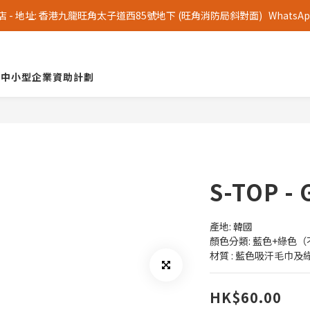
 地址: 香港九龍旺角太子道西85號地下 (旺角消防局斜對面)   WhatsApp 查詢
中小型企業資助計劃
S-TOP 
產地: 韓國
顏色分類: 藍色+綠色
材質 : 藍色吸汗毛巾
HK$60.00