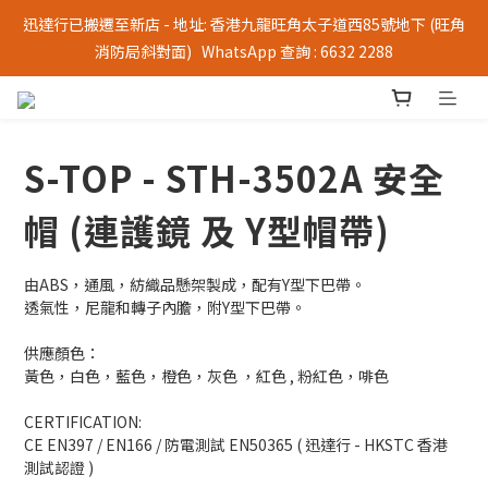
迅達行已搬遷至新店 - 地址: 香港九龍旺角太子道西85號地下 (旺角
消防局斜對面)   WhatsApp 查詢 : 6632 2288
S-TOP - STH-3502A 安全
帽 (連護鏡 及 Y型帽帶)
由ABS，通風，紡織品懸架製成，配有Y型下巴帶。
透氣性，尼龍和轉子內膽，附Y型下巴帶。
供應顏色：
黃色，白色，藍色，橙色，灰色 ，紅色 , 粉紅色，啡色
CERTIFICATION: 
CE EN397 / EN166 / 防電測試 EN50365 ( 迅達行 - HKSTC 香港 
測試認證 )