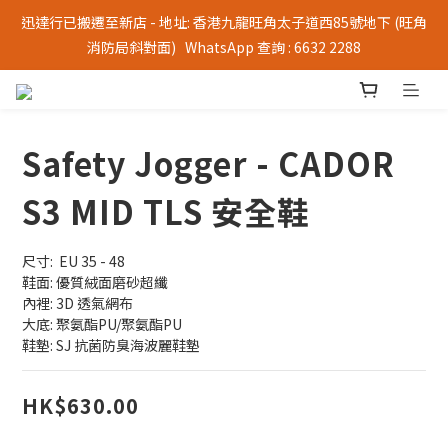
迅達行已搬遷至新店 - 地址: 香港九龍旺角太子道西85號地下 (旺角
消防局斜對面)   WhatsApp 查詢 : 6632 2288
Safety Jogger - CADOR
S3 MID TLS 安全鞋
尺寸:  EU 35 - 48
鞋面: 優質絨面磨砂超纖
內裡: 3D 透氣網布
大底: 聚氨酯PU/聚氨酯PU
鞋墊: SJ 抗菌防臭海波麗鞋墊
HK$630.00