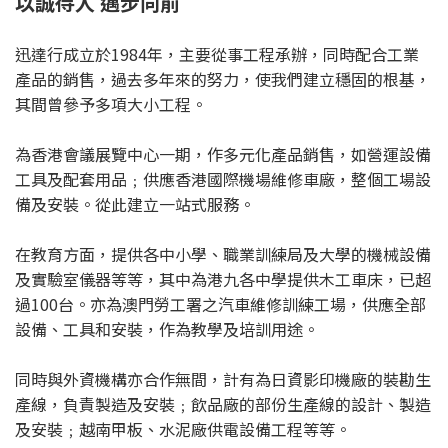
以誠待人 邁步向前
迅達行成立於1984年，主要從事工程承辦，同時配合工業
產品的銷售，過去多年來的努力，使我們建立穩固的根基，
其間曾參予多項大小工程。
為香港會議展覽中心一期，作多元化產品銷售，如營運設備
工具及配套用品﹔供應香港國際機場維修車廠，整個工場設
備及安裝。從此建立一站式服務。
在教育方面，提供各中小學、職業訓練局及大學的機械設備
及實驗室儀器等等，其中為港九各中學提供木工車床，已超
過100台。亦為澳門勞工署之汽車維修訓練工場，供應全部
設備、工具和安裝，作為教學及培訓用途。
同時與外資機構亦合作無間，計有為日資影印機廠的裝勘生
產線，負責製造及安裝﹔飲品廠的部份生產線的設計、製造
及安裝﹔越南甲板、水泥廠供電設備工程等等。