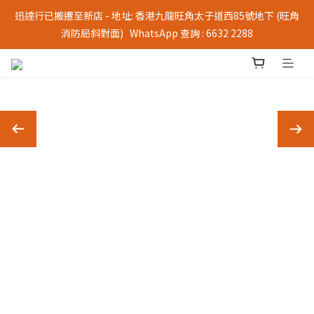
迅達行已搬遷至新店 - 地址: 香港九龍旺角太子道西85號地下 (旺角
消防局斜對面)   WhatsApp 查詢 : 6632 2288