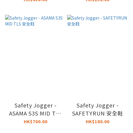
Safety Jogger -
Safety Jogger -
ASAMA S3S MID TLS
SAFETYRUN 安全鞋
安全鞋
HK$700.00
HK$180.00