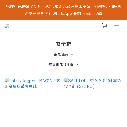
迅達行已搬遷至新店 - 地址: 香港九龍旺角太子道西85號地下 (旺角
消防局斜對面)   WhatsApp 查詢 : 6632 2288
安全鞋
商品排序
每頁顯示 24 個