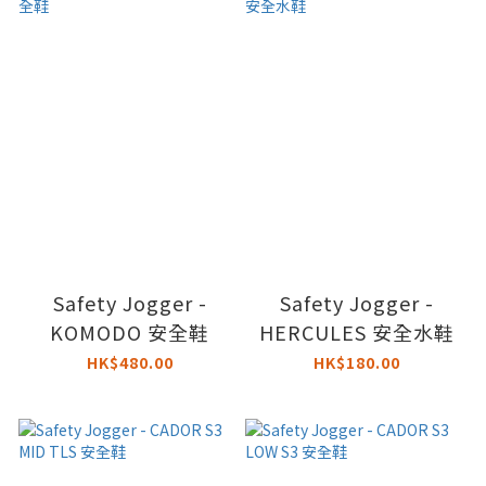
Safety Jogger -
Safety Jogger -
KOMODO 安全鞋
HERCULES 安全水鞋
HK$480.00
HK$180.00