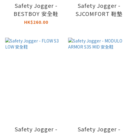
Safety Jogger -
Safety Jogger -
BESTBOY 安全鞋
SJCOMFORT 鞋墊
HK$260.00
Safety Jogger -
Safety Jogger -