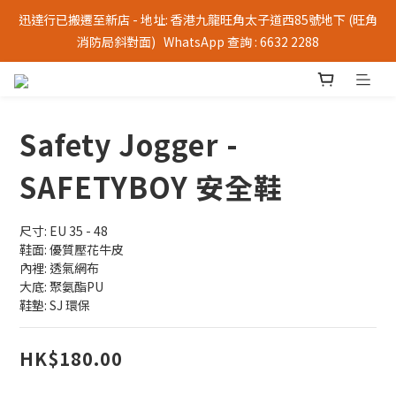
迅達行已搬遷至新店 - 地址: 香港九龍旺角太子道西85號地下 (旺角
消防局斜對面)   WhatsApp 查詢 : 6632 2288
Safety Jogger -
SAFETYBOY 安全鞋
尺寸: EU 35 - 48
鞋面: 優質壓花牛皮
內裡: 透氣網布
大底: 聚氨酯PU
鞋墊: SJ 環保
HK$180.00