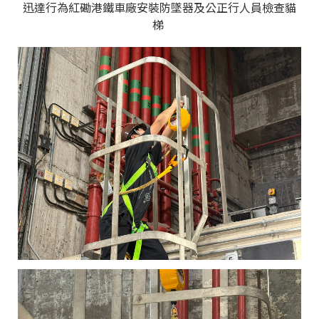
迅達行為紅磡港鐵車廠安裝防墜器及公正行人員檢查貓
梯