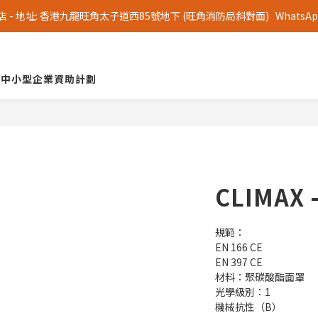
 地址: 香港九龍旺角太子道西85號地下 (旺角消防局斜對面)   WhatsApp 查詢
中小型企業資助計劃
CLIMAX 
規範：
EN 166 CE
EN 397 CE
材料：聚碳酸酯面罩
光學級別：1
機械抗性（B）