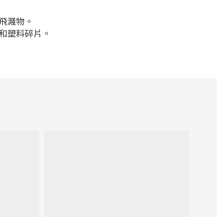
和飛濺物。
屬和塑料碎片。