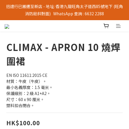
迅達行已搬遷至新店 - 地址: 香港九龍旺角太子道西85號地下 (旺角
消防局斜對面)   WhatsApp 查詢 : 6632 2288
CLIMAX - APRON 10 燒焊
圍裙
EN ISO 11611:2015 CE
材質：牛皮（牛皮）。
最小名義厚度：1.5 毫米。
保護級別：2 級 A1+A2。
尺寸：60 x 90 厘米。
塑料扣合閉合。
HK$100.00