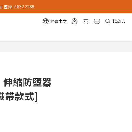
 : 6632 2288
繁體中文
找商品
 - 伸縮防墮器
 [織帶款式]