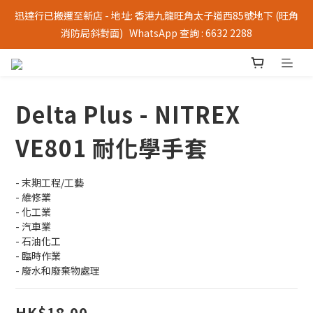
迅達行已搬遷至新店 - 地址: 香港九龍旺角太子道西85號地下 (旺角
消防局斜對面)   WhatsApp 查詢 : 6632 2288
Delta Plus - NITREX
VE801 耐化學手套
- 末期工程/工藝
- 維修業
- 化工業
- 汽車業
- 石油化工
- 臨時作業
- 廢水和廢棄物處理
HK$18.00