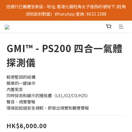
迅達行已搬遷至新店 - 地址: 香港九龍旺角太子道西85號地下 (旺角
消防局斜對面)   WhatsApp 查詢 : 6632 2288
GMI™ - PS200 四合一氣體
探測儀
輕便堅固的結構
簡單的一鍵操作
內置氣泵
同時探測和顯示四種氣體（LEL/O2/CO/H2S）
聲音、視覺警報
環境如超越安全規範，即發出視覺和聽覺警報
HK$6,000.00