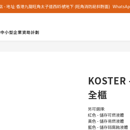
 地址: 香港九龍旺角太子道西85號地下 (旺角消防局斜對面)   WhatsApp 查詢
中小型企業資助計劃
KOSTER
全櫃
另可選擇:
紅色 - 儲存可燃液體
黃色 - 儲存易燃液體
藍色 - 儲存弱腐蝕液體