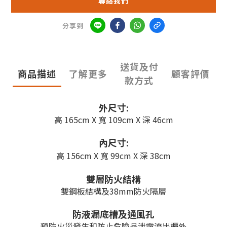
聯絡我們
分享到
送貨及付
商品描述
了解更多
顧客評價
款方式
外尺寸:
高 165cm X 寬 109cm X 深 46cm
內尺寸:
高 156cm X 寬 99cm X 深 38cm
雙層防火結構
雙鋼板結構及38mm防火隔層
防液漏底槽及通風孔
預防火災發生和防止危險品泄露流出櫃外