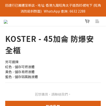
迅達行已搬遷至新店 - 地址: 香港九龍旺角太子道西85號地下 (旺角
消防局斜對面)   WhatsApp 查詢 : 6632 2288
KOSTER - 45加侖 防爆安
全櫃
另可選擇:
紅色 - 儲存可燃液體
黃色 - 儲存易燃液體
藍色 - 儲存弱腐蝕液體
若想購買，請聯絡我們。