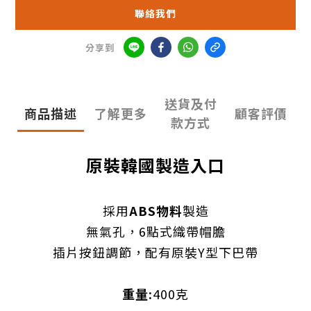
聯絡我們
分享到
送貨及付
商品描述
了解更多
顧客評價
款方式
原裝韓國製造入口
採用
ABS物料
製造
無氣孔，6點式織帶帽膽
插片按鈕調節，配有原裝Y型下巴帶
重量:
400克