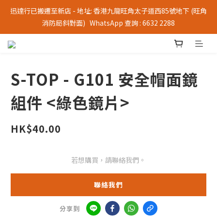
迅達行已搬遷至新店 - 地址: 香港九龍旺角太子道西85號地下 (旺角
消防局斜對面)   WhatsApp 查詢 : 6632 2288
S-TOP - G101 安全帽面鏡
組件 <綠色鏡片>
HK$40.00
若想購買，請聯絡我們。
聯絡我們
分享到