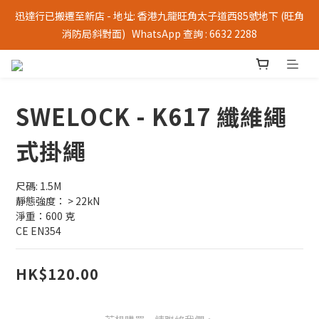
迅達行已搬遷至新店 - 地址: 香港九龍旺角太子道西85號地下 (旺角
消防局斜對面)   WhatsApp 查詢 : 6632 2288
SWELOCK - K617 纖維繩
式掛繩
尺碼: 1.5M
靜態強度： > 22kN
淨重：600 克
CE EN354
HK$120.00