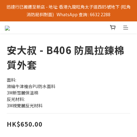
迅達行已搬遷至新店 - 地址: 香港九龍旺角太子道西85號地下 (旺角
消防局斜對面)   WhatsApp 查詢 : 6632 2288
安大叔 - B406 防風拉鍊棉
質外套
面料:
滌綸牛津複合PU防水面料
3M新雪麗保溫棉
反光材料:
3M視覺麗反光材料
HK$650.00